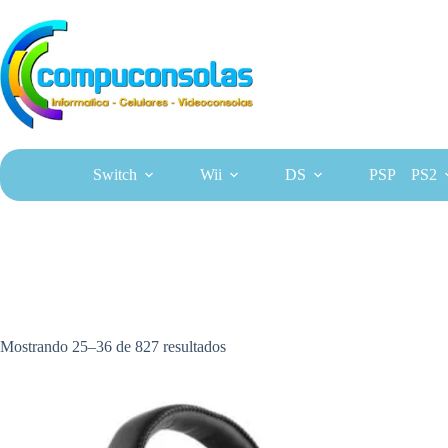
Saltar
al
contenido
Switch
Wii
DS
PSP
PS2
Mostrando 25–36 de 827 resultados