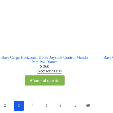
Base Carga Horizontal Doble Joystick Control Mando
Base 
Para Ps4 Blanca
$
360
Accesorios Ps4
Añadir al carrito
2
3
4
5
6
…
69