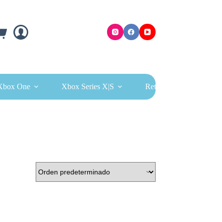
ra
Xbox One
Xbox Series X|S
Retro