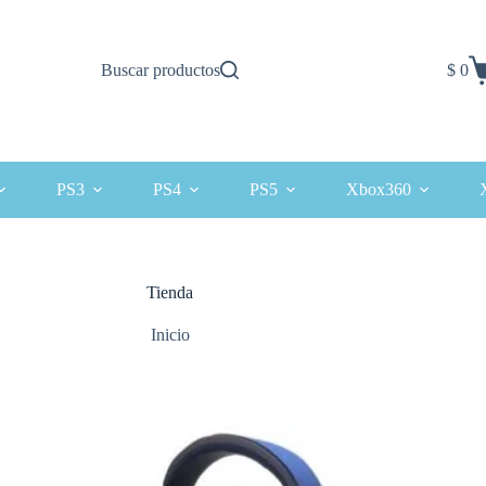
Buscar productos
$
0
Carro
de
comp
PS3
PS4
PS5
Xbox360
Tienda
Inicio