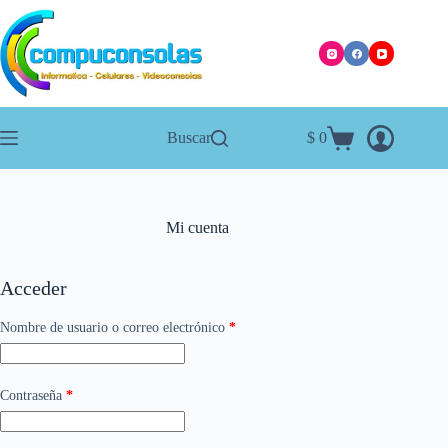
Saltar
al
contenido
Buscar
$
0
Carro
de
compra
Mi cuenta
Acceder
Obligatorio
Nombre de usuario o correo electrónico
*
Obligatorio
Contraseña
*