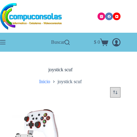
Saltar
al
contenido
Buscar
$
0
Carro
de
compra
joystick scuf
Inicio
joystick scuf